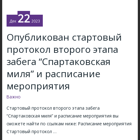
ч
н
г
е
и
о
22
н
и
д
Дек
2023
в
у
н
о
Опубликован стартовый
ч
я
В
е
(
протокол второго этапа
с
б
1
е
н
забега “Спартаковская
3
р
о
я
миля” и расписание
о
-
н
с
т
мероприятия
в
с
р
а
и
е
Важно
р
й
н
я
Стартовый протокол второго этапа забега
с
и
)
“Спартаковская миля” и расписание мероприятия вы
к
р
м
сможете найти по ссылкам ниже: Расписание мероприятия
и
о
а
Стартовый протокол …
й
в
н