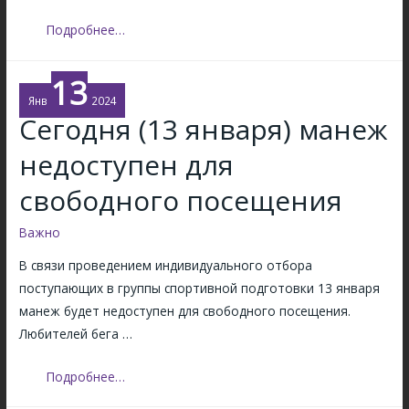
м
о
а
И
Подробнее…
к
н
з
т
е
м
я
13
ж
е
б
Янв
2024
«
Сегодня (13 января) манеж
н
р
С
е
я
недоступен для
п
н
а
и
свободного посещения
р
я
т
Важно
в
а
р
В связи проведением индивидуального отбора
к
а
поступающих в группы спортивной подготовки 13 января
»
с
манеж будет недоступен для свободного посещения.
в
п
Любителей бега …
к
и
л
с
С
Подробнее…
ю
а
е