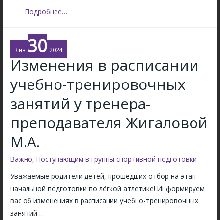
а
Л
Подробнее…
с
е
и
г
30
с
к
Янв
2024
т
Изменения в расписании
о
е
а
м
учебно-тренировочных
т
о
л
занятий у тренера-
п
е
о
преподавателя Жигаловой
т
в
и
М.А.
е
ч
щ
е
Важно
,
Поступающим в группы спортивной подготовки
е
с
Уважаемые родители детей, прошедших отбор на этап
н
к
начальной подготовки по лёгкой атлетике! Информируем
и
и
вас об изменениях в расписании учебно-тренировочных
я
й
занятий …
2