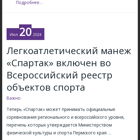
К
Подробнее…
о
м
п
20
л
Июл
2024
е
Легкоатлетический манеж
к
с
«Спартак» включен во
н
Всероссийский реестр
а
я
объектов спорта
п
р
Важно
о
Теперь «Спартак» может принимать официальные
в
соревнования регионального и всероссийского уровня,
е
перечень которых утверждается Министерством
р
физической культуры и спорта Пермского края …
к