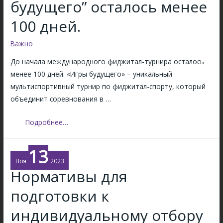
будущего” осталось менее
м
г
т
а
а
100 дней.
а
н
л
п
е
Важно
о
а
ж
в
з
До начала международного фиджитал-турнира осталось
«
о
а
менее 100 дней. «Игры будущего» – уникальный
С
й
б
мультиспортивный турнир по фиджитал-спорту, который
п
М
е
объединит соревнования в …
а
.
г
р
А
Д
Подробнее…
а
т
.
о
“
а
н
С
13
к
а
п
Ноя
2023
»
Нормативы для
ч
а
о
а
р
подготовки к
т
л
т
к
а
индивидуальному отбору
а
р
м