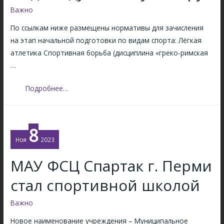
к
ы
Важно
е
о
т
ж
в
По ссылкам ниже размещены нормативы для зачисления
п
д
с
на этап начальной подготовки по видам спорта: Лёгкая
о
у
к
атлетика Спортивная борьба (дисциплина «греко-римская
с
н
а
…
л
а
я
е
р
м
Н
Подробнее…
п
о
и
о
р
д
л
р
о
н
я
м
8
в
о
”
а
Ноя
2023
е
г
и
т
д
МАУ ФСЦ Спартак г. Перми
о
р
и
е
ф
а
в
стал спортивной школой
н
и
с
ы
и
д
п
д
Важно
я
ж
и
л
р
Новое наименование учреждения – Муниципальное
и