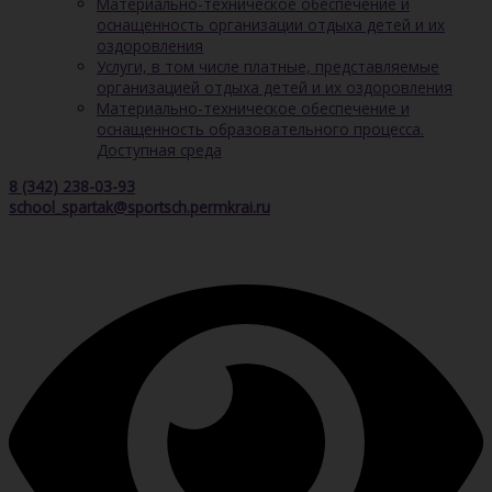
Материально-техническое обеспечение и
оснащенность организации отдыха детей и их
оздоровления
Услуги, в том числе платные, представляемые
организацией отдыха детей и их оздоровления
Материально-техническое обеспечение и
оснащенность образовательного процесса.
Доступная среда
8 (342) 238-03-93
school_spartak@sportsch.permkrai.ru