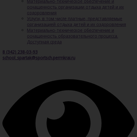
Материально-техническое обеспечение и
оснащенность организации отдыха детей и их
оздоровления
Услуги, в том числе платные, представляемые
организацией отдыха детей и их оздоровления
Материально-техническое обеспечение и
оснащенность образовательного процесса.
Доступная среда
8 (342) 238-03-93
school_spartak@sportsch.permkrai.ru