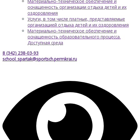
Материально-техническое обеспечение и
оснащенность организации отдыха детей и их
оздоровления
Услуги, в том числе платные, представляемые
организацией отдыха детей и их оздоровления
Материально-техническое обеспечение и
оснащенность образовательного процесса.
Доступная среда
8 (342) 238-03-93
school_spartak@sportsch.permkrai.ru